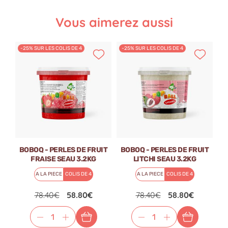
Vous aimerez aussi
-25% SUR LES COLIS DE 4
-25% SUR LES COLIS DE 4
-
BOBOQ - PERLES DE FRUIT
BOBOQ - PERLES DE FRUIT
B
FRAISE SEAU 3.2KG
LITCHI SEAU 3.2KG
A LA PIECE
COLIS DE 4
A LA PIECE
COLIS DE 4
78.40€
58.80€
78.40€
58.80€