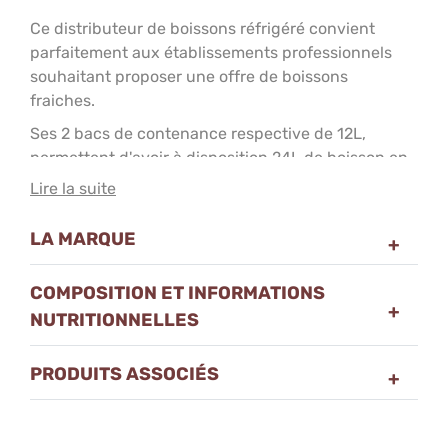
Ce distributeur de boissons réfrigéré convient
parfaitement aux établissements professionnels
souhaitant proposer une offre de boissons
fraiches.
Ses 2 bacs de contenance respective de 12L,
permettent d'avoir à disposition 24L de boisson en
continu.
Lire la suite
Dotée d'un thermostat automatique, cette machine
LA MARQUE
maintient les boissons aux frais.
Son agitateur à palette permet d'éviter l'oxydation
COMPOSITION ET INFORMATIONS
de la boisson et la formation de mousse. De plus, il
NUTRITIONNELLES
permet de conserver une température homogène
de la boisson contenue à l'intérieur.
PRODUITS ASSOCIÉS
Une machine fiable et performante dotée d'une
grande capacité.