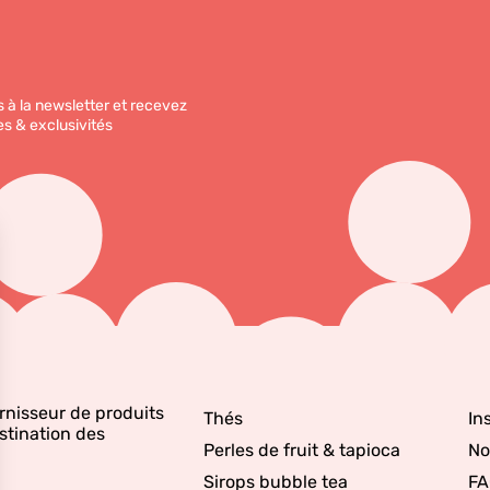
 à la newsletter et recevez
es & exclusivités
rnisseur de produits
Thés
In
stination des
Perles de fruit & tapioca
No
Sirops bubble tea
FA