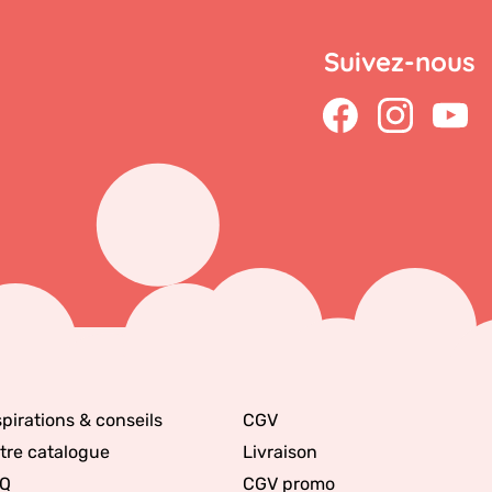
Suivez-nous
spirations & conseils
CGV
tre catalogue
Livraison
Q
CGV promo