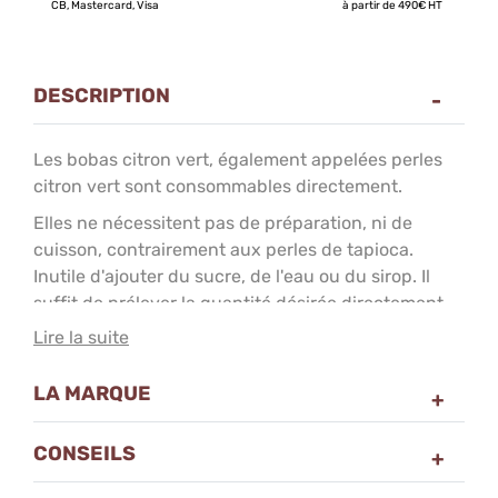
CB, Mastercard, Visa
à partir de 490€ HT
DESCRIPTION
Les bobas citron vert, également appelées perles
citron vert sont consommables directement.
Elles ne nécessitent pas de préparation, ni de
cuisson, contrairement aux perles de tapioca.
Inutile d'ajouter du sucre, de l'eau ou du sirop. Il
suffit de prélever la quantité désirée directement
dans le seau, à l’aide de la louche araignée
Lire la suite
doseuse. Une louche équivaut à 50 gr, la portion
indiquée pour une boisson de 500 ml.
LA MARQUE
Comment faire un Bubble
tea billes citron vert
CONSEILS