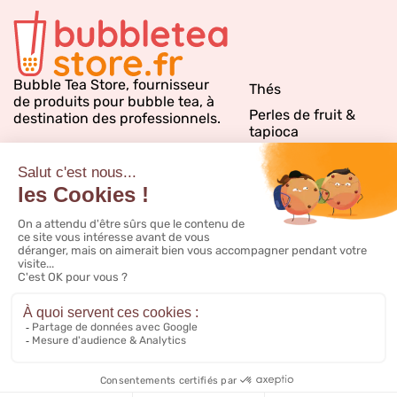
Bubble Tea Store, fournisseur
Thés
de produits pour bubble tea, à
Perles de fruit &
destination des professionnels.
tapioca
Sirops bubble tea
Emballages
Matériels & PLV
Inspirations & conseils
CGV
Notre catalogue
Livraison
FAQ
CGV promo
Nous contacter
Mentions légales
À propos
Cookies
Ajouter au panier
58,80 €