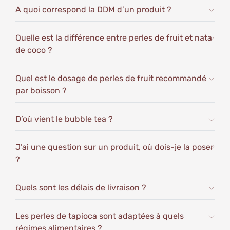
Valeurs nutritionnelles pour 100gr :
A quoi correspond la DDM d’un produit ?
Énergie : 100 kcal
Matières grasses : 0 g
Quelle est la différence entre perles de fruit et nata
de coco ?
Sodium : 24 mg
Glucides : 25 g (dont sucres : 21 g)
Quel est le dosage de perles de fruit recommandé
Calcium : 168 mg, Fer : 0 mg, Potassium : 7 mg
par boisson ?
D’où vient le bubble tea ?
J’ai une question sur un produit, où dois-je la poser
?
Quels sont les délais de livraison ?
Les perles de tapioca sont adaptées à quels
régimes alimentaires ?