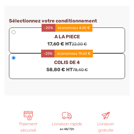
Sélectionnez votre conditionnement
-20%
économisez 4,40 €
A LA PIECE
17,60 € HT
22,00 €
-25%
économisez 19,60 €
COLIS DE 4
58,80 € HT
78,40 €
Paiement
Livraison rapide
Livraison
sécurisé
en 48/72h
gratuite