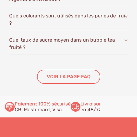
Quels colorants sont utilisés dans les perles de fruit
?
Quel taux de sucre moyen dans un bubble tea
fruité ?
VOIR LA PAGE FAQ
Paiement 100% sécurisé
Livraison rapide
Ser
CB, Mastercard, Visa
en 48/72h
à v