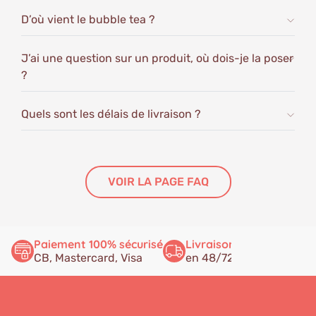
D’où vient le bubble tea ?
J’ai une question sur un produit, où dois-je la poser
?
Quels sont les délais de livraison ?
VOIR LA PAGE FAQ
Paiement 100% sécurisé
Livraison rapide
Ser
CB, Mastercard, Visa
en 48/72h
à v