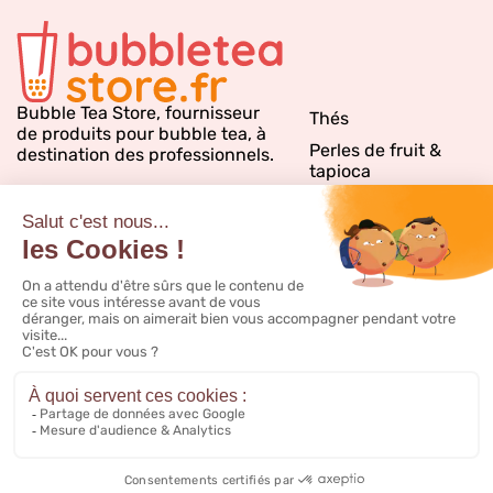
Bubble Tea Store, fournisseur
Thés
de produits pour bubble tea, à
Perles de fruit &
destination des professionnels.
tapioca
Sirops bubble tea
Emballages
Matériels & PLV
Inspirations & conseils
CGV
Notre catalogue
Livraison
FAQ
CGV promo
Nous contacter
Mentions légales
À propos
Cookies
Ajouter au panier
24,39 €