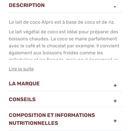
DESCRIPTION
Le lait de coco Alpro est à base de coco et de riz.
Le lait végétal de coco est idéal pour préparer des
boissons chaudes. La coco se marie parfaitement
avec le café et le chocolat par exemple. Il convient
également aux boissons froides comme les
milkshakes et les frappés, mais peut également se
déguster seul.
Lire la suite
Cette boisson végétale est une excellente
alternative au lait de vache. Elle permet de
LA MARQUE
proposer une solution à une clientèle qui ne
souhaite ou ne peut pas consommer du lait de
vache.
CONSEILS
D'origine 100% végétale, il est naturellement pauvre
en matières grasses, sans lactose, sans sucres
COMPOSITION ET INFORMATIONS
ajoutés, sans colorants et sans conservateurs. Ce
NUTRITIONNELLES
lait est source de vitamines B12, qui contribuent à