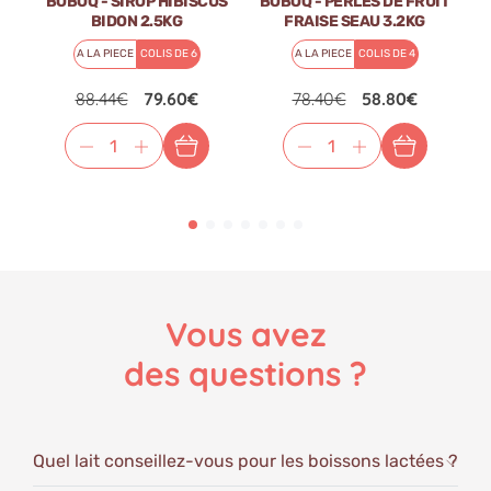
BOBOQ - SIROP HIBISCUS
BOBOQ - PERLES DE FRUIT
B
BIDON 2.5KG
FRAISE SEAU 3.2KG
A LA PIECE
COLIS DE 6
A LA PIECE
COLIS DE 4
88.44€
79.60€
78.40€
58.80€
Vous avez
des questions ?
Quel lait conseillez-vous pour les boissons lactées ?