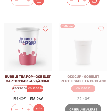
NOUVEAU
BUBBLE TEA POP - GOBELET
OKOCUP - GOBELET
CARTON 16OZ-450/480ML
REUTILISABLE EN PP BLANC
Ø90MM x50
11OZ-320ML Ø80MM x1
PACK DE 50
COLIS DE 20
COLIS DE 10
154.40€
138.96€
22.40€
CRÉER UNE ALERTE