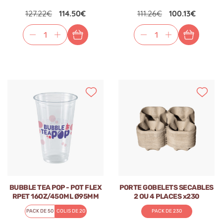
127.22€
114.50€
111.26€
100.13€
BUBBLE TEA POP - POT FLEX
PORTE GOBELETS SECABLES
RPET 16OZ/450ML Ø95MM
2 OU 4 PLACES x230
x50
PACK DE 50
COLIS DE 20
PACK DE 230