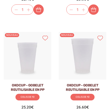
NOUVEAU
NOUVEAU
OKOCUP - GOBELET
OKOCUP - GOBELET
REUTILISABLE EN PP
REUTILISABLE EN PP
TRANSPARENT 17OZ-511ML
TRANSPARENT 21OZ-611ML
COLIS DE 10
COLIS DE 10
Ø90MM x1
Ø90MM x1
25.20€
26.60€