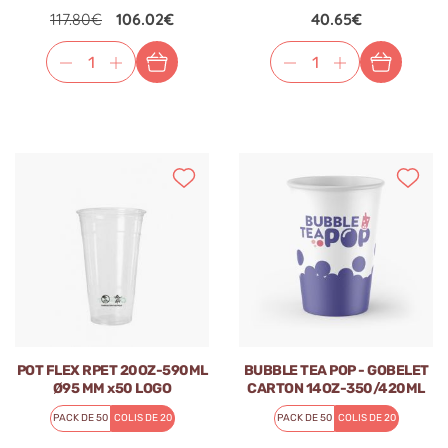
117.80€
106.02€
40.65€
POT FLEX RPET 20OZ-590ML
BUBBLE TEA POP - GOBELET
Ø95 MM x50 LOGO
CARTON 14OZ-350/420ML
REGLEMENTAIRE FRANCAIS
Ø90MM x50
PACK DE 50
COLIS DE 20
PACK DE 50
COLIS DE 20