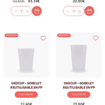
92.60€
83.34€
20.80€
NOUVEAU
NOUVEAU
OKOCUP - GOBELET
OKOCUP - GOBELET
REUTILISABLE EN PP
REUTILISABLE EN PP
TRANSPARENT 11OZ-320ML
TRANSPARENT 13OZ-380ML
COLIS DE 10
COLIS DE 10
Ø80MM x1
Ø80MM x1
22.40€
23.80€