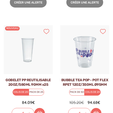
CRÉER UNE ALERTE
CRÉER UNE ALERTE
NOUVEAU
GOBELET PP REUTILISABLE
BUBBLE TEA POP - POT FLEX
20OZ/580ML 90MM x25
RPET 12OZ/350ML Ø95MM
x50
COLIS DE 20
PACK DE 25
PACK DE 50
COLIS DE 20
84.09€
105.20€
94.68€