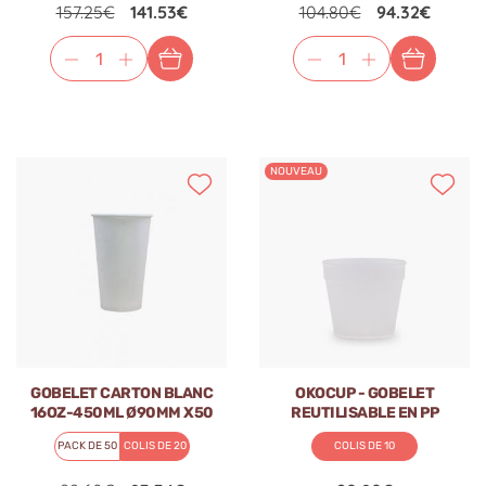
157.25€
141.53€
104.80€
94.32€
NOUVEAU
GOBELET CARTON BLANC
OKOCUP - GOBELET
16OZ-450ML Ø90MM X50
REUTILISABLE EN PP
TRANSPARENT 7.5OZ-222ML
PACK DE 50
COLIS DE 20
COLIS DE 10
Ø79.5MM x399