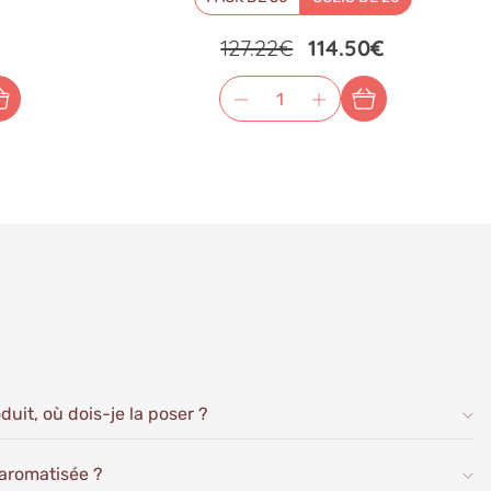
127.22€
114.50€
duit, où dois-je la poser ?
 aromatisée ?