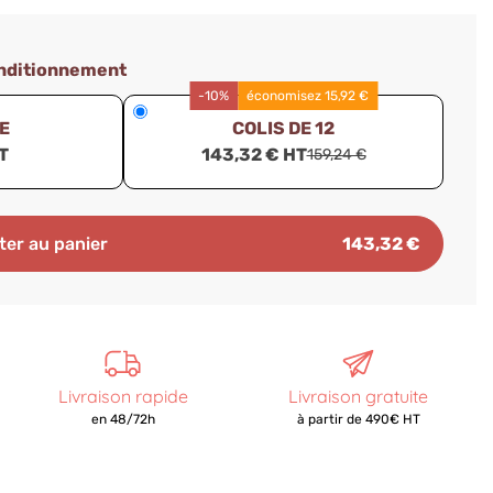
onditionnement
-10%
économisez 15,92 €
CE
COLIS DE 12
T
143,32 € HT
159,24 €
ter au panier
143,32 €
Livraison rapide
Livraison gratuite
en 48/72h
à partir de 490€ HT