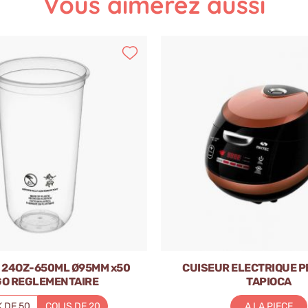
Vous aimerez aussi
 24OZ-650ML Ø95MM x50
CUISEUR ELECTRIQUE P
O REGLEMENTAIRE
TAPIOCA
 DE 50
COLIS DE 20
A LA PIECE