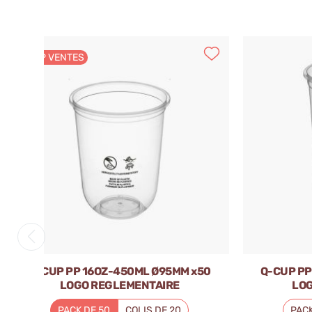
TOP VENTES
Q-CUP PP 16OZ-450ML Ø95MM x50
Q-CUP PP
LOGO REGLEMENTAIRE
LOG
PACK DE 50
COLIS DE 20
PACK