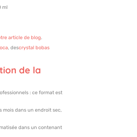
0 ml
tre article de blog
.
ioca
, des
crystal bobas
ion de la
ofessionnels : ce format est
s mois dans un endroit sec,
matisée dans un contenant