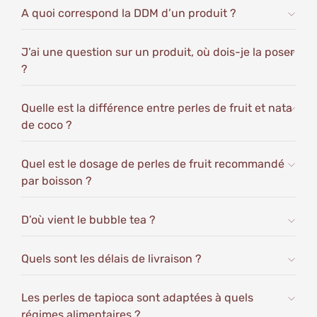
Calcium : 169 mg, Fer : 0 mg, Potassium : 7 mg
A quoi correspond la DDM d’un produit ?
Pour vous tenir informé de l'actualité, obtenir des
conseils précieux et découvrir de délicieuses
J’ai une question sur un produit, où dois-je la poser
recettes de Bubble Tea, visitez
notre blog
dès
?
maintenant !
Quelle est la différence entre perles de fruit et nata
de coco ?
Quel est le dosage de perles de fruit recommandé
par boisson ?
D’où vient le bubble tea ?
Quels sont les délais de livraison ?
Les perles de tapioca sont adaptées à quels
régimes alimentaires ?