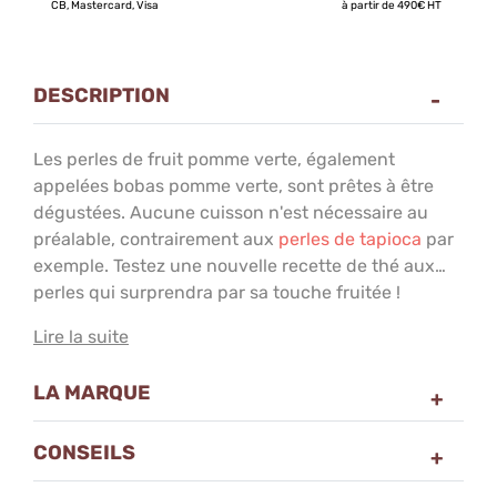
CB, Mastercard, Visa
à partir de 490€ HT
DESCRIPTION
Les perles de fruit pomme verte, également
appelées bobas pomme verte, sont prêtes à être
dégustées. Aucune cuisson n'est nécessaire au
préalable, contrairement aux
perles de tapioca
par
exemple. Testez une nouvelle recette de thé aux
perles qui surprendra par sa touche fruitée !
Lire la suite
Bubble tea pomme verte :
la recette douce et
LA MARQUE
acidulée
CONSEILS