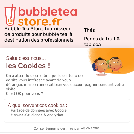
Bubble Tea Store, fournisseur
Thés
de produits pour bubble tea, à
Perles de fruit &
destination des professionnels.
tapioca
Sirops bubble tea
Emballages
Matériels & PLV
Inspirations & conseils
CGV
Notre catalogue
Livraison
FAQ
CGV promo
Nous contacter
Mentions légales
À propos
Cookies
Ajouter au panier
58,80 €