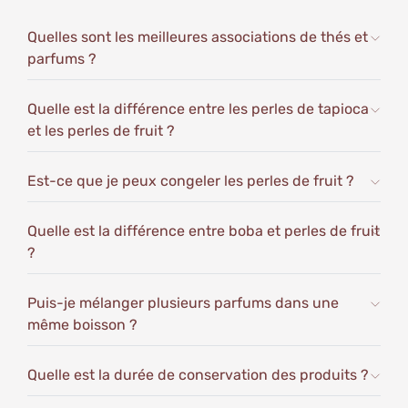
conservation au frais (obligatoire).
Avant ouverture, les boba pomme verte se
Quelles sont les meilleures associations de thés et
conservent plusieurs mois dans leur
parfums ?
conditionnement d'origine, à l'abri de la lumière et
de la chaleur. Après ouverture, les perles pomme
Quelle est la différence entre les perles de tapioca
verte se conservent 15 jours, dans leur seau et
et les perles de fruit ?
sirop d'origine, au réfrigérateur.
Ingrédients :
Eau, fructose, lactate de calcium (E327), acétate
Est-ce que je peux congeler les perles de fruit ?
d’amidon (E1420), gomme xanthane (E415), acide
DL-malic (E296), alginate de sodium (E401), arôme,
Quelle est la différence entre boba et perles de fruit
colorant(s) : tartrazine (E102), bleu brillant FCF
?
(E133), conservateur : sorbate de potassium (E202)
Valeurs nutritionnelles pour 100gr :
Puis-je mélanger plusieurs parfums dans une
même boisson ?
Énergie : 100 kcal
Matières grasses : 0 g
Sodium : 26 mg
Quelle est la durée de conservation des produits ?
Glucides : 25 g (dont sucres : 21 g)