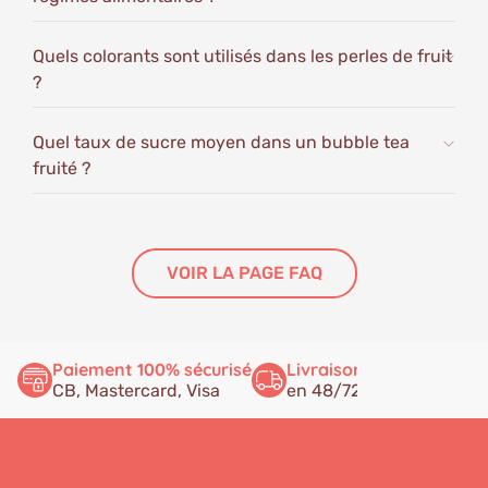
Quels colorants sont utilisés dans les perles de fruit
?
Quel taux de sucre moyen dans un bubble tea
fruité ?
VOIR LA PAGE FAQ
Paiement 100% sécurisé
Livraison rapide
Ser
CB, Mastercard, Visa
en 48/72h
à v