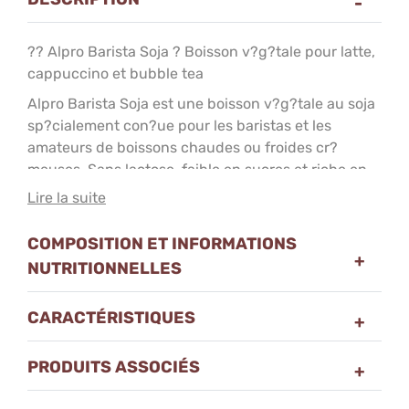
?? Alpro Barista Soja ? Boisson v?g?tale pour latte,
cappuccino et bubble tea
Alpro Barista Soja est une boisson v?g?tale au soja
sp?cialement con?ue pour les baristas et les
amateurs de boissons chaudes ou froides cr?
meuses. Sans lactose, faible en sucres et riche en
prot?ines, elle est l?alternative au lait de vache id?
Lire la suite
ale pour r?ussir vos latte art, cappuccinos, bubble
Gr?ce ? sa texture onctueuse et sa capacit? ?
tea lattes ou autres boissons gourmandes.
COMPOSITION ET INFORMATIONS
mousser rapidement, cette boisson soja barista
permet de cr?er une ?mulsion parfaite pour toutes
NUTRITIONNELLES
vos recettes.
CARACTÉRISTIQUES
? Pourquoi choisir Alpro
Barista Soja ?
PRODUITS ASSOCIÉS
Sp?cial latte art : mousse fine et stable, parfaite