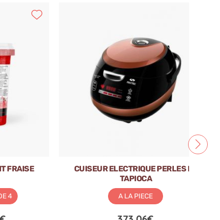
IT FRAISE
CUISEUR ELECTRIQUE PERLES DE
TAPIOCA
DE 4
A LA PIECE
0€
373.06€