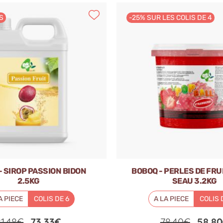
S
-25% SUR LES COLIS DE 4
- SIROP PASSION BIDON
BOBOQ - PERLES DE FRU
2.5KG
SEAU 3.2KG
A PIECE
COLIS DE 6
A LA PIECE
COLIS 
81.48€
73.33€
78.40€
58.8