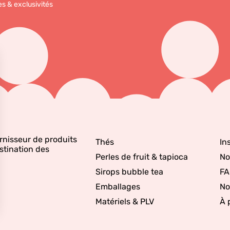
es & exclusivités
rnisseur de produits
Thés
In
stination des
Perles de fruit & tapioca
No
Sirops bubble tea
FA
Emballages
No
Matériels & PLV
À 