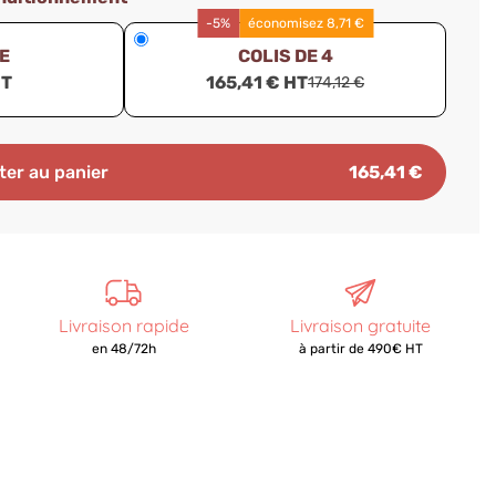
-5%
économisez 8,71 €
CE
COLIS DE 4
HT
165,41 € HT
174,12 €
ter au panier
165,41 €
Livraison rapide
Livraison gratuite
en 48/72h
à partir de 490€ HT