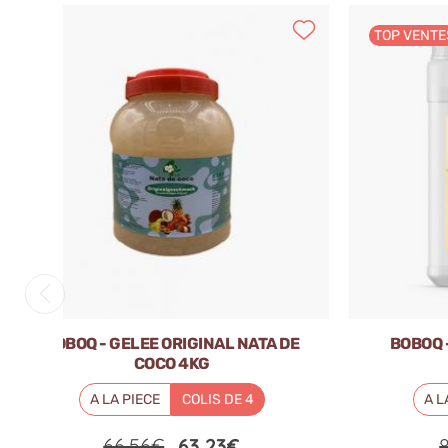
TOP VENTE
BOBOQ - GELEE ORIGINAL NATA DE
BOBOQ 
COCO 4KG
A LA PIECE
COLIS DE 4
A L
66.56€
63.23€