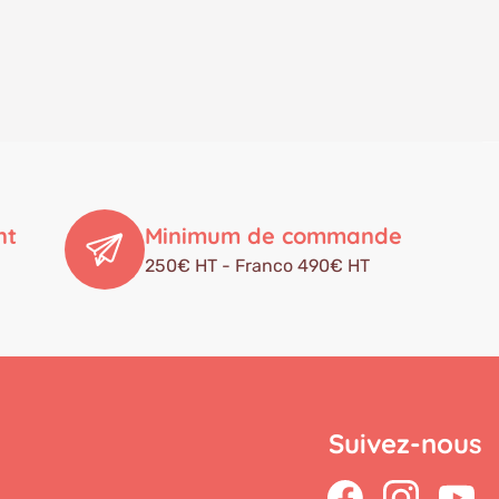
nt
Minimum de commande
250€ HT - Franco 490€ HT
Suivez-nous