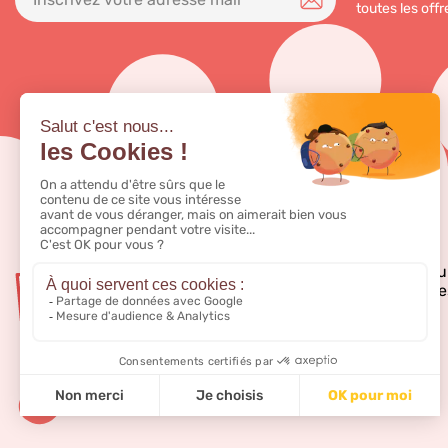
toutes les offr
Bubble Tea Store, fou
pour bubble tea, à de
professionnels.