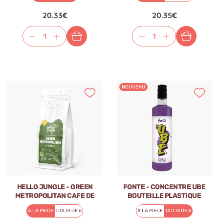
20.33€
20.35€
NOUVEAU
HELLO JUNGLE - GREEN
FONTE - CONCENTRE UBE
METROPOLITAN CAFE DE
BOUTEILLE PLASTIQUE
SPECIALITE EN GRAINS
750ML
A LA PIECE
COLIS DE 6
A LA PIECE
COLIS DE 6
SACHET 1KG BIO