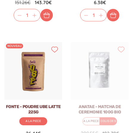
151.26€
143.70€
6.38€
NOUVEAU
FONTE - POUDRE UBE LATTE
ANATAE - MATCHA DE
225G
CEREMONIE 100G BIO
A LA PIECE
A LA PIECE
COLIS DE 5