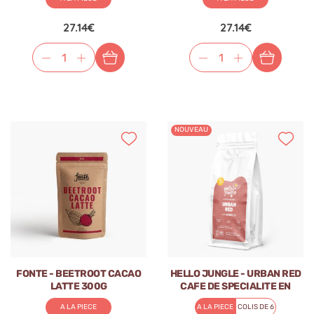
27.14€
27.14€
NOUVEAU
FONTE - BEETROOT CACAO
HELLO JUNGLE - URBAN RED
LATTE 300G
CAFE DE SPECIALITE EN
GRAINS SACHET 1KG
A LA PIECE
A LA PIECE
COLIS DE 6