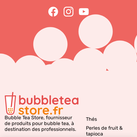
raviront les amateurs d'expériences gustatives
audacieuses.
Bubble Tea Café
N'oubliez pas sur votre carte le café, la boisson
indispensable dans tout établissement professionnel
de la restauration ! L'occasion également de proposer
des bubble tea originaux, à base de café et de lait par
exemple. Un délice à servir avec des perles de tapioca.
Bubble Tea Store, fournisseur
Thés
de produits pour bubble tea, à
Perles de fruit &
destination des professionnels.
tapioca