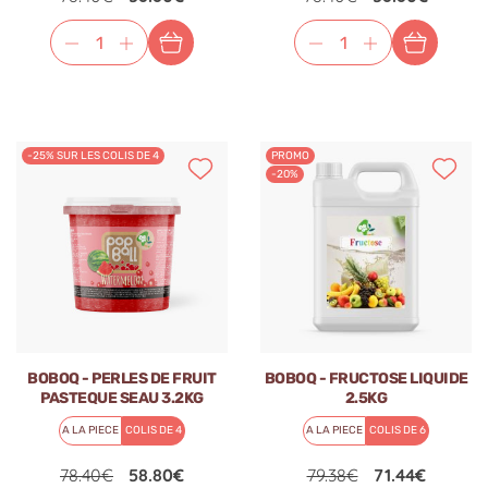
-25% SUR LES COLIS DE 4
PROMO
-20%
BOBOQ - PERLES DE FRUIT
BOBOQ - FRUCTOSE LIQUIDE
PASTEQUE SEAU 3.2KG
2.5KG
A LA PIECE
COLIS DE 4
A LA PIECE
COLIS DE 6
78.40€
58.80€
79.38€
71.44€