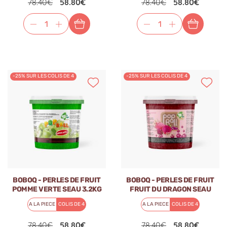
78.40€
58.80€
78.40€
58.80€
-25% SUR LES COLIS DE 4
-25% SUR LES COLIS DE 4
BOBOQ - PERLES DE FRUIT
BOBOQ - PERLES DE FRUIT
POMME VERTE SEAU 3.2KG
FRUIT DU DRAGON SEAU
3.2KG
A LA PIECE
COLIS DE 4
A LA PIECE
COLIS DE 4
78.40€
58.80€
78.40€
58.80€