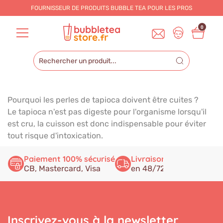
FOURNISSEUR DE PRODUITS BUBBLE TEA POUR LES
PROS
0
Pourquoi les perles de tapioca doivent être cuites ?
Le tapioca n'est pas digeste pour l'organisme lorsqu'il
est cru, la cuisson est donc indispensable pour éviter
tout risque d'intoxication.
Paiement 100% sécurisé
Livraison rapide
Ser
CB, Mastercard, Visa
en 48/72h
à v
Inscrivez-vous à la newsletter