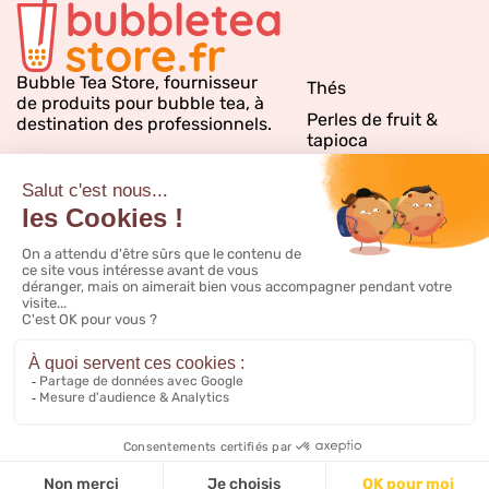
Bubble Tea Store, fournisseur
Thés
de produits pour bubble tea, à
Perles de fruit &
destination des professionnels.
tapioca
Sirops bubble tea
Emballages
Matériels & PLV
Inspirations & conseils
CGV
Notre catalogue
Livraison
FAQ
CGV promo
Nous contacter
Mentions légales
À propos
Cookies
Tous droits réservés, Bubbleteastore.fr®