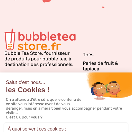
Bubble Tea Store, fournisseur
Thés
de produits pour bubble tea, à
Perles de fruit &
destination des professionnels.
tapioca
Sirops bubble tea
Emballages
Matériels & PLV
Inspirations & conseils
CGV
Notre catalogue
Livraison
FAQ
CGV promo
Nous contacter
Mentions légales