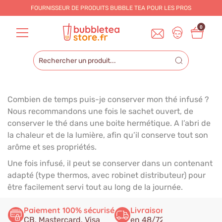
FOURNISSEUR DE PRODUITS BUBBLE TEA POUR LES
PROS
0
Combien de temps puis-je conserver mon thé infusé ?
Nous recommandons une fois le sachet ouvert, de
conserver le thé dans une boite hermétique. A l’abri de
la chaleur et de la lumière, afin qu’il conserve tout son
arôme et ses propriétés.
Une fois infusé, il peut se conserver dans un contenant
adapté (type thermos, avec robinet distributeur) pour
être facilement servi tout au long de la journée.
Paiement 100% sécurisé
Livraison rapide
Ser
CB, Mastercard, Visa
en 48/72h
à v