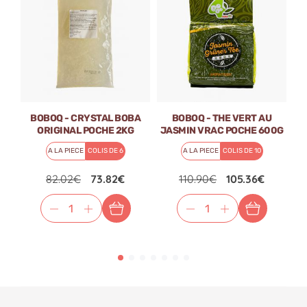
matcha de cérémonie ?
Déposez 1 g de matcha dans un bol,
ajoutez 70 ml d’eau chaude (70 à 75 °C), puis
fouettez énergiquement avec un fouet en bambou
(chasen) ou un mousseur électrique jusqu'à
l’obtention d’une mousse onctueuse.
BOBOQ - CRYSTAL BOBA
BOBOQ - THE VERT AU
À savourer tel quel ou en version latte, avec une
ORIGINAL POCHE 2KG
JASMIN VRAC POCHE 600G
boisson végétale — les laits d’avoine ou coco étant
A LA PIECE
COLIS DE 6
A LA PIECE
COLIS DE 10
particulièrement recommandés.
82.02€
73.82€
110.90€
105.36€
Ingrédients :
100 % thé vert matcha (Camellia Sinensis) issu de
l'agriculture biologique
Valeurs nutritionnelles pour 100 g
Énergie : 324 kcal
Matières grasses : 7,2–9 g